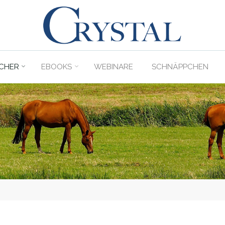
C
rystal
Verlag
CHER
EBOOKS
WEBINARE
SCHNÄPPCHEN
DER
ONLINE-
SHOP
FÜR
PFERDEFREUNDE