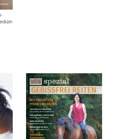
M-
edizin