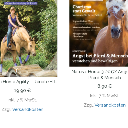
Natural Horse 3-2017/ Angs
IN DEN WARENKORB
Pferd & Mensch
 Horse Agility – Renate Ettl
IN DEN WARENKORB
8,90
€
19,90
€
Inkl. 7 % MwSt.
Inkl. 7 % MwSt.
Zzgl.
Versandkosten
Zzgl.
Versandkosten