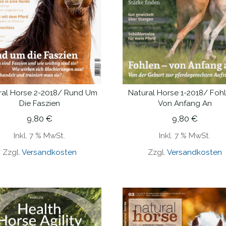
ral Horse 2-2018/ Rund Um
Natural Horse 1-2018/ Foh
IN DEN WARENKORB
IN DEN WARENKORB
Die Faszien
Von Anfang An
9,80
€
9,80
€
Inkl. 7 % MwSt.
Inkl. 7 % MwSt.
Zzgl.
Versandkosten
Zzgl.
Versandkosten