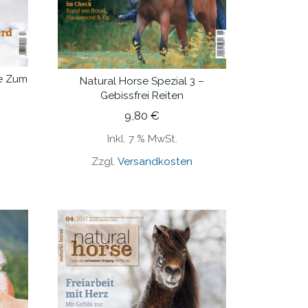
e Zum
Natural Horse Spezial 3 –
IN DEN WARENKORB
Gebissfrei Reiten
9,80
€
Inkl. 7 % MwSt.
Zzgl.
Versandkosten