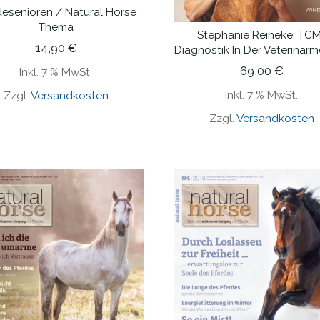
desenioren / Natural Horse
IN DEN WARENKORB
Thema
Stephanie Reineke, TC
IN DEN WARENKORB
14,90
€
Diagnostik In Der Veterinärm
69,00
€
Inkl. 7 % MwSt.
Inkl. 7 % MwSt.
Zzgl.
Versandkosten
Zzgl.
Versandkosten