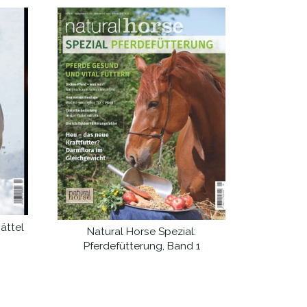
ättel
Natural Horse Spezial:
WEITERLESEN
Pferdefütterung, Band 1