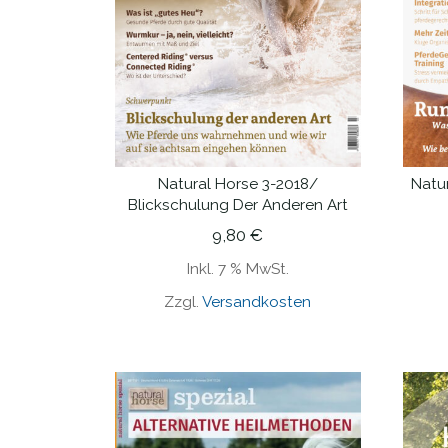
Natural Horse 3-2018/
Natu
IN DEN WARENKORB
Blickschulung Der Anderen Art
9,80
€
Inkl. 7 % MwSt.
Zzgl.
Versandkosten