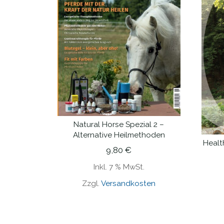
Natural Horse Spezial 2 –
IN DEN WARENKORB
Alternative Heilmethoden
Health
9,80
€
Inkl. 7 % MwSt.
Zzgl.
Versandkosten