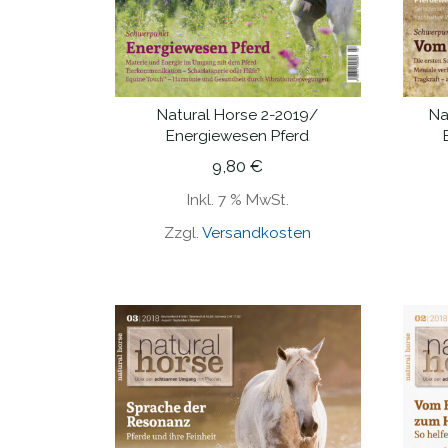
Natural Horse 2-2019/
Na
IN DEN WARENKORB
Energiewesen Pferd
9,80
€
Inkl. 7 % MwSt.
Zzgl.
Versandkosten