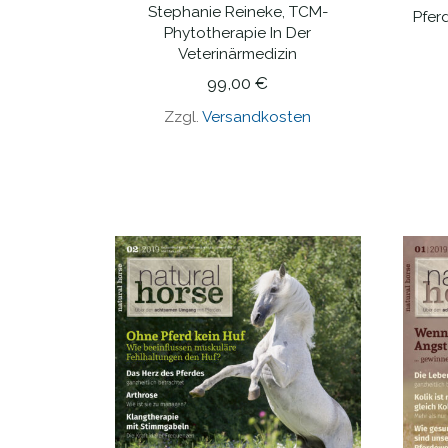
Stephanie Reineke, TCM-
Pfer
IN DEN WARENKORB
Phytotherapie In Der
Veterinärmedizin
99,00
€
Zzgl.
Versandkosten