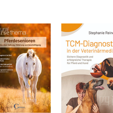
tät
t