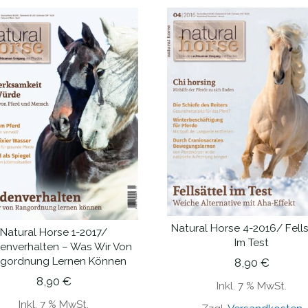
Natural Horse 4-2016/ Fells
Natural Horse 1-2017/
IN DEN WARENKORB
IN DEN WARENKORB
Im Test
enverhalten – Was Wir Von
gordnung Lernen Können
8,90
€
8,90
€
Inkl. 7 % MwSt.
Inkl. 7 % MwSt.