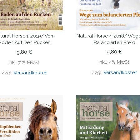
Natural Horse 4-2018/ Weg
tural Horse 1-2019/ Vom
IN DEN WARENKORB
IN DEN WARENKORB
Balancierten Pferd
Boden Auf Den Rücken
9,80
€
9,80
€
Inkl. 7 % MwSt.
Inkl. 7 % MwSt.
Zzgl.
Versandkosten
Zzgl.
Versandkosten