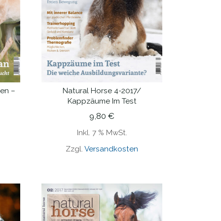
len –
Natural Horse 4-2017/
IN DEN WARENKORB
Kappzäume Im Test
9,80
€
Inkl. 7 % MwSt.
Zzgl.
Versandkosten