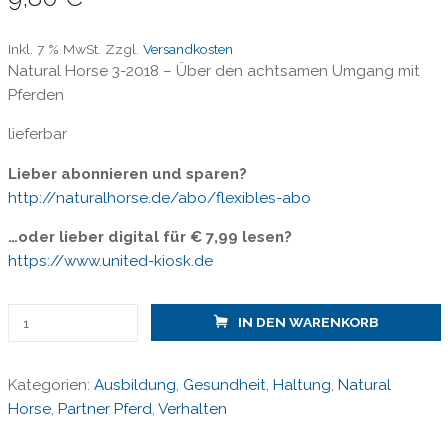
Inkl. 7 % MwSt.
Zzgl.
Versandkosten
Natural Horse 3-2018 – Über den achtsamen Umgang mit
Pferden
lieferbar
Lieber abonnieren und sparen?
http://naturalhorse.de/abo/flexibles-abo
…oder lieber digital für € 7,99 lesen?
https://www.united-kiosk.de
Natural
IN DEN WARENKORB
Horse
3-
Kategorien:
Ausbildung
,
Gesundheit
,
Haltung
,
Natural
2018/
Horse
,
Partner Pferd
,
Verhalten
Blickschulung
der