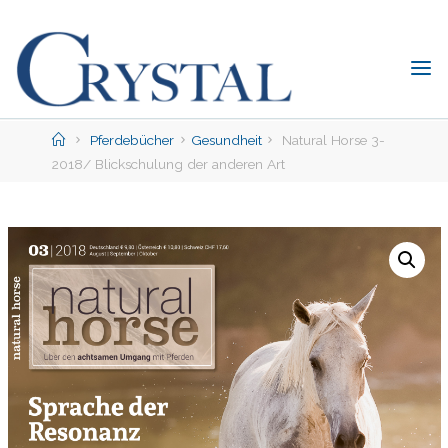
Skip
to
content
C
rystal
Verlag
Home
Pferdebücher
Gesundheit
Natural Horse 3-
2018/ Blickschulung der anderen Art
DER
ONLINE-
SHOP
FÜR
PFERDEFREUNDE