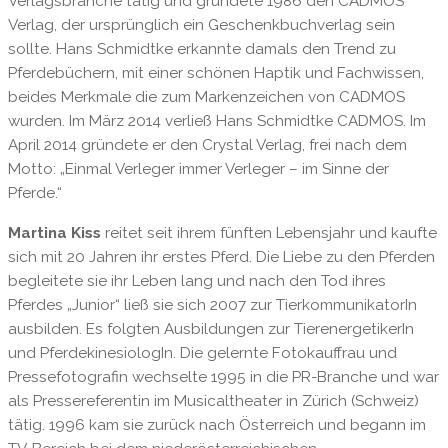
Verlagsbranche tätig und gründete 1986 den CADMOS
Verlag, der ursprünglich ein Geschenkbuchverlag sein
sollte. Hans Schmidtke erkannte damals den Trend zu
Pferdebüchern, mit einer schönen Haptik und Fachwissen,
beides Merkmale die zum Markenzeichen von CADMOS
wurden. Im März 2014 verließ Hans Schmidtke CADMOS. Im
April 2014 gründete er den Crystal Verlag, frei nach dem
Motto: „Einmal Verleger immer Verleger – im Sinne der
Pferde.“
Martina Kiss
reitet seit ihrem fünften Lebensjahr und kaufte
sich mit 20 Jahren ihr erstes Pferd. Die Liebe zu den Pferden
begleitete sie ihr Leben lang und nach den Tod ihres
Pferdes „Junior“ ließ sie sich 2007 zur TierkommunikatorIn
ausbilden. Es folgten Ausbildungen zur TierenergetikerIn
und PferdekinesiologIn. Die gelernte Fotokauffrau und
Pressefotografin wechselte 1995 in die PR-Branche und war
als Pressereferentin im Musicaltheater in Zürich (Schweiz)
tätig. 1996 kam sie zurück nach Österreich und begann im