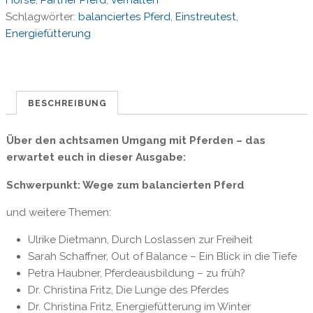
Horse
,
Partner Pferd
,
Verhalten
Wege
Schlagwörter:
balanciertes Pferd
,
Einstreutest
,
zum
Energiefütterung
balancierten
Pferd
Menge
BESCHREIBUNG
Über den achtsamen Umgang mit Pferden – das
erwartet euch in dieser Ausgabe:
Schwerpunkt: Wege zum balancierten Pferd
und weitere Themen:
Ulrike Dietmann, Durch Loslassen zur Freiheit
Sarah Schaffner, Out of Balance – Ein Blick in die Tiefe
Petra Haubner, Pferdeausbildung – zu früh?
Dr. Christina Fritz, Die Lunge des Pferdes
Dr. Christina Fritz, Energiefütterung im Winter