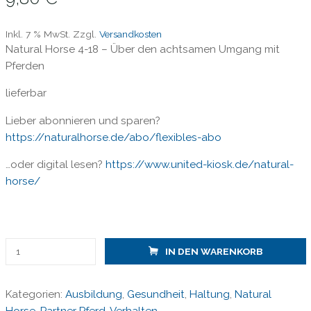
Inkl. 7 % MwSt.
Zzgl.
Versandkosten
Natural Horse 4-18 – Über den achtsamen Umgang mit
Pferden
lieferbar
Lieber abonnieren und sparen?
https://naturalhorse.de/abo/flexibles-abo
…oder digital lesen?
https://www.united-kiosk.de/natural-
horse/
Natural
IN DEN WARENKORB
Horse
4-
Kategorien:
Ausbildung
,
Gesundheit
,
Haltung
,
Natural
2018/