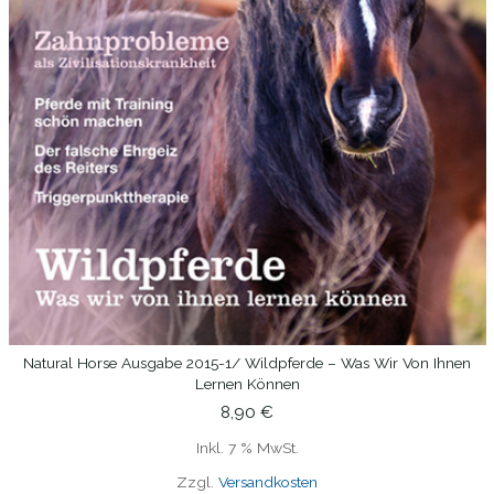
Natural Horse Ausgabe 2015-1/ Wildpferde – Was Wir Von Ihnen
WEITERLESEN
Lernen Können
8,90
€
Inkl. 7 % MwSt.
Zzgl.
Versandkosten