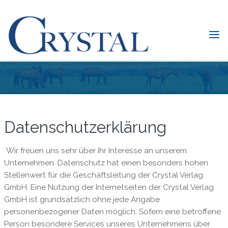
Skip
to
content
C
Datenschutzerklärung
rystal
Verlag
DER
ONLINE-
Home
Datenschutzerklärung
SHOP
FÜR
PFERDEFREUNDE
Datenschutzerklärung
Wir freuen uns sehr über Ihr Interesse an unserem
Unternehmen. Datenschutz hat einen besonders hohen
Stellenwert für die Geschäftsleitung der Crystal Verlag
GmbH. Eine Nutzung der Internetseiten der Crystal Verlag
GmbH ist grundsätzlich ohne jede Angabe
personenbezogener Daten möglich. Sofern eine betroffene
Person besondere Services unseres Unternehmens über