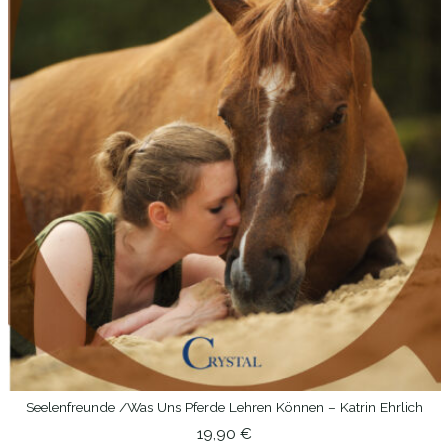
Seelenfreunde /Was Uns Pferde Lehren Können – Katrin Ehrlich
IN DEN WARENKORB
19,90
€