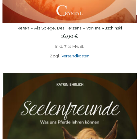
Reiten – Als Spiegel Des Herzens – Von Ina Ruschinski
IN DEN WARENKORB
16,90
€
Inkl. 7 % MwSt.
Zzgl.
Versandkosten