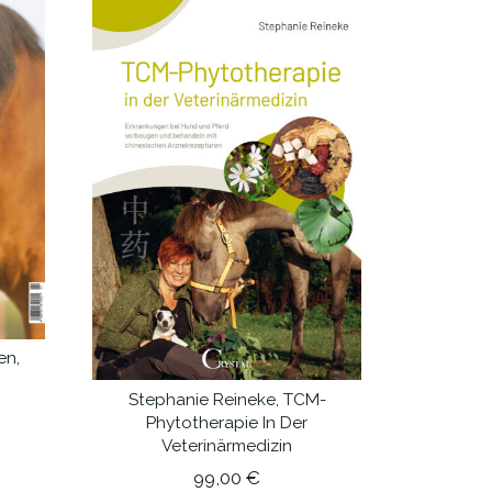
en,
Stephanie Reineke, TCM-
IN DEN WARENKORB
Phytotherapie In Der
Veterinärmedizin
99,00
€