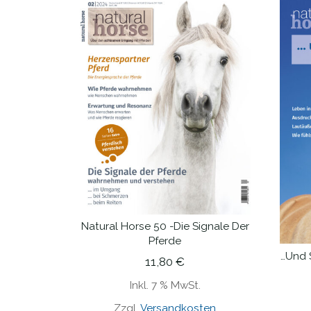
Natural Horse 50 -Die Signale Der
IN DEN WARENKORB
Pferde
…und 
11,80
€
Inkl. 7 % MwSt.
Zzgl.
Versandkosten