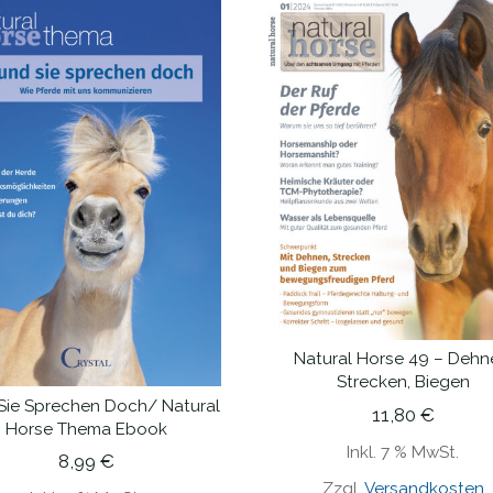
Natural Horse 49 – Dehn
IN DEN WARENKORB
Strecken, Biegen
Sie Sprechen Doch/ Natural
11,80
€
IN DEN WARENKORB
Horse Thema Ebook
Inkl. 7 % MwSt.
8,99
€
Zzgl.
Versandkosten