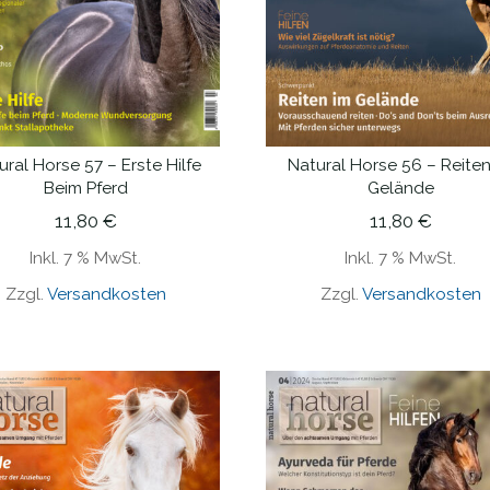
ural Horse 57 – Erste Hilfe
Natural Horse 56 – Reiten
IN DEN WARENKORB
IN DEN WARENKORB
Beim Pferd
Gelände
11,80
€
11,80
€
Inkl. 7 % MwSt.
Inkl. 7 % MwSt.
Zzgl.
Versandkosten
Zzgl.
Versandkosten