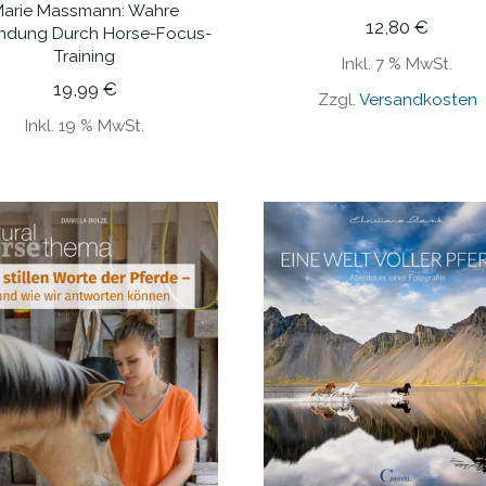
arie Massmann: Wahre
IN DEN WARENKORB
12,80
€
indung Durch Horse-Focus-
Training
Inkl. 7 % MwSt.
19,99
€
Zzgl.
Versandkosten
Inkl. 19 % MwSt.