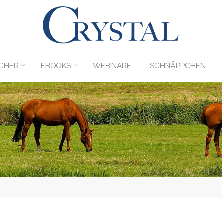
C
rystal
Verlag
CHER
EBOOKS
WEBINARE
SCHNÄPPCHEN
DER
ONLINE-
SHOP
FÜR
PFERDEFREUNDE