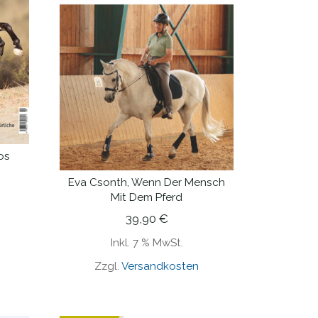
os
Eva Csonth, Wenn Der Mensch
IN DEN WARENKORB
Mit Dem Pferd
39,90
€
Inkl. 7 % MwSt.
Zzgl.
Versandkosten