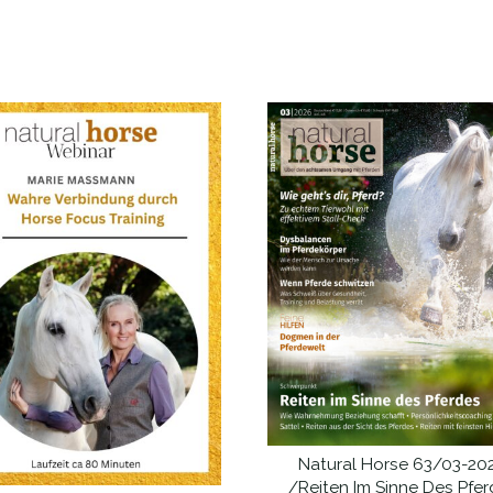
Nach
Aktualität
sortiert
Natural Horse 63/03-20
IN DEN WARENKORB
/Reiten Im Sinne Des Pfer