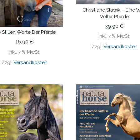
Christiane Slawik – Eine W
IN DEN WARENKORB
Voller Pferde
39,90
€
 Stillen Worte Der Pferde
IN DEN WARENKORB
Inkl. 7 % MwSt.
16,90
€
Zzgl.
Versandkosten
Inkl. 7 % MwSt.
Zzgl.
Versandkosten