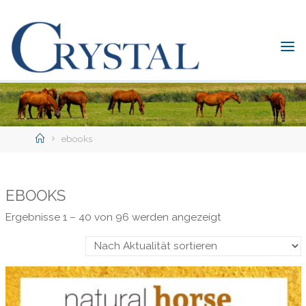
Skip
to
content
C
rystal
Verlag
DER
ONLINE-
Home
SHOP
ebooks
FÜR
PFERDEFREUNDE
EBOOKS
Nach
Ergebnisse 1 – 40 von 96 werden angezeigt
Aktualität
sortiert