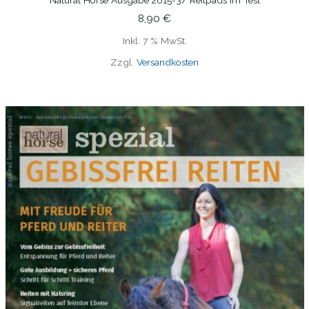
Natural Horse Ausgabe 2015-3/ Reitpads Im Test
IN DEN WARENKORB
8,90
€
Inkl. 7 % MwSt.
Zzgl.
Versandkosten