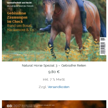
Natural Horse Spezial 3 – Gebissfrei Reiten
IN DEN WARENKORB
9,80
€
Inkl. 7 % MwSt.
Zzgl.
Versandkosten