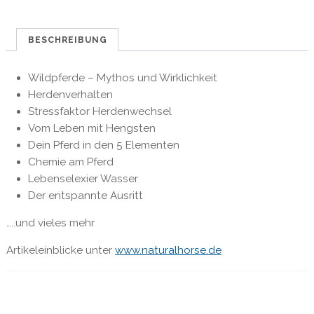
Was
wir
von
BESCHREIBUNG
Rangordnung
lernen
Wildpferde – Mythos und Wirklichkeit
können
Herdenverhalten
Menge
Stressfaktor Herdenwechsel
Vom Leben mit Hengsten
Dein Pferd in den 5 Elementen
Chemie am Pferd
Lebenselexier Wasser
Der entspannte Ausritt
…..und vieles mehr
Artikeleinblicke unter
www.naturalhorse.de