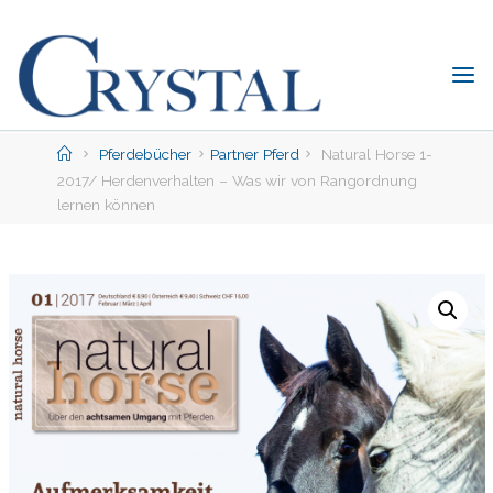
Skip
to
content
C
rystal
Verlag
Home
Pferdebücher
Partner Pferd
Natural Horse 1-
2017/ Herdenverhalten – Was wir von Rangordnung
DER
lernen können
ONLINE-
SHOP
FÜR
PFERDEFREUNDE