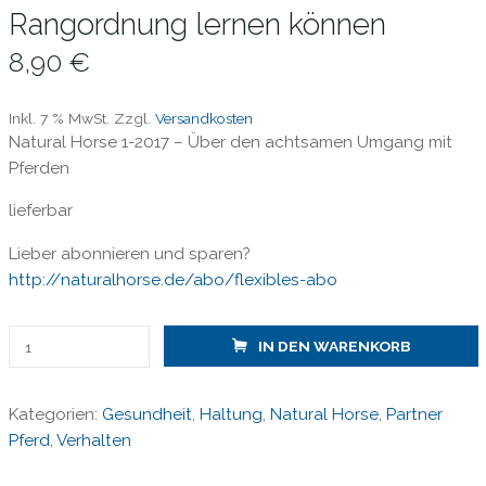
Rangordnung lernen können
8,90
€
Inkl. 7 % MwSt.
Zzgl.
Versandkosten
Natural Horse 1-2017 – Über den achtsamen Umgang mit
Pferden
lieferbar
Lieber abonnieren und sparen?
http://naturalhorse.de/abo/flexibles-abo
Natural
IN DEN WARENKORB
Horse
1-
Kategorien:
Gesundheit
,
Haltung
,
Natural Horse
,
Partner
2017/
Pferd
,
Verhalten
Herdenverhalten
-