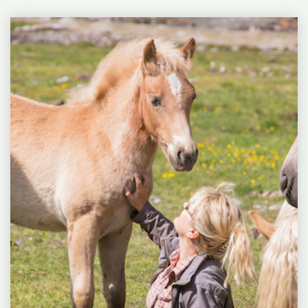
Galopp? Weil er den Rhythmus und damit...
Christiane
WEITERLESEN
"CHRISTOPH
Slawik,
ACKERMANN,
Wie
MEHR
gemalt
SINN
FÜR
BALANCE
–
UND
EHRLICHE
REITEREI"