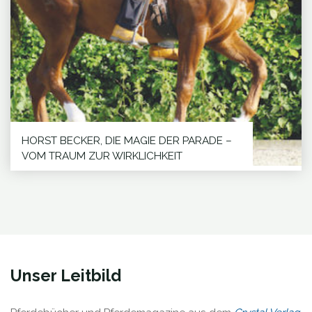
HORST BECKER, DIE MAGIE DER PARADE –
VOM TRAUM ZUR WIRKLICHKEIT
Fragt man die Reiterwelt, was eine Parade ist, so
tut es jeder, aber kaum...
WEITERLESEN
"HORST
BECKER,
DIE
MAGIE
Unser Leitbild
DER
PARADE
–