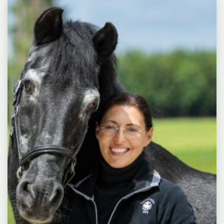
unseres Lebens sind die,...
Anja
Beran,
WEITERLESEN
"TINA
Blickschulung
SCHUMACHER,
–
DAS
Pferdegerechte
FLÜSTERN
Ausbildung
DER
PFERDE"
erkennen