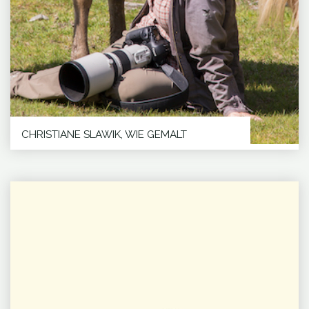
CHRISTIANE SLAWIK, WIE GEMALT
Für das „gewisse Extra“ ist sich Christiane Slawik
für nichts zu schade. Sei es,...
Ina
WEITERLESEN
"CHRISTIANE
Ruschinski,
SLAWIK,
Dein
WIE
Pferd
GEMALT"
–
Spiegel
der
Seele