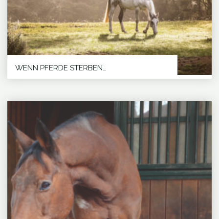
WENN PFERDE STERBEN…
Wenn Pferde sterben ... Persönliche Ansichten
von Chefredakteurin Martina Kiss So wie jedes...
Tina
WEITERLESEN
"WENN
Schumacher,
PFERDE
Das
STERBEN…"
Flüstern
der
Pferde