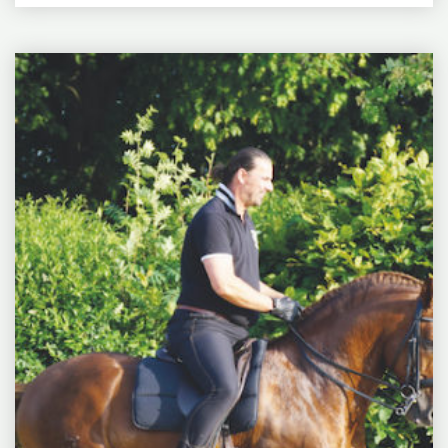
»Wir können jedes Pferd als das lieben, achten
und wertschätzen, was es für uns...
Horst
WEITERLESEN
"INA
Becker,
RUSCHINSKI,
Die
DEIN
Magie
PFERD
der
–
Parade
SPIEGEL
DER
–
SEELE"
Vom
Traum
zur
Wirklichkeit