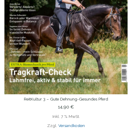
ReitKultur 3 – Gute Dehnung-Gesundes Pferd
IN DEN WARENKORB
14,90
€
Inkl. 7 % MwSt.
Zzgl.
Versandkosten