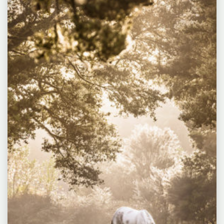
Pferde
HORSE
sterben…
THEMA"