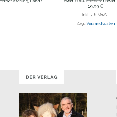
Alter Preis:
39,90
€
Neuer 
Pferdefütterung, Band 1
Preis
Aktuell
19,99
€
War:
Preis
Inkl. 7 % MwSt.
39,90 
Ist:
Zzgl.
Versandkosten
19,99 
DER VERLAG