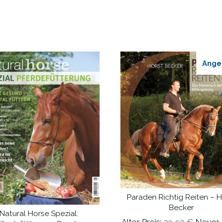
Ange
Paraden Richtig Reiten – H
IN DEN WARENKORB
Becker
Natural Horse Spezial:
WEITERLESEN
Ursprü