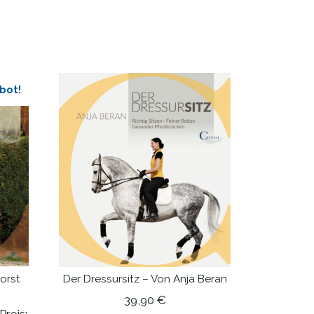
bot!
orst
Der Dressursitz – Von Anja Beran
IN DEN WARENKORB
39,90
€
nglicher