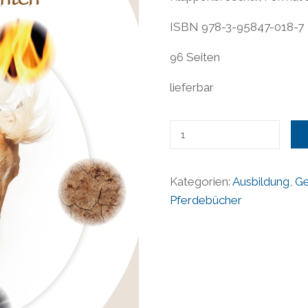
ISBN 978-3-95847-018-7
96 Seiten
lieferbar
Erkenne
dein
Pferd
Kategorien:
Ausbildung
,
Ge
in
Pferdebücher
den
5
Elementen
-
Dr.
Christina