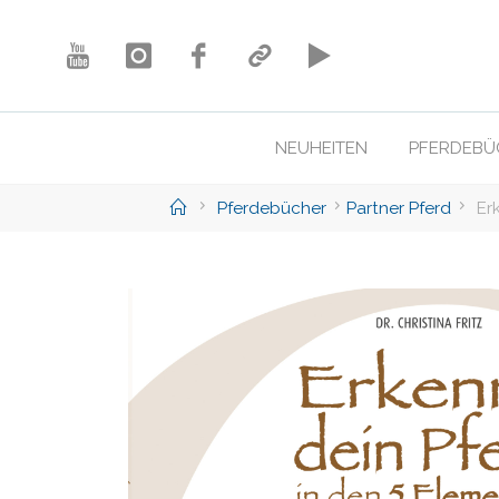
Skip
to
content
NEUHEITEN
PFERDEBÜ
Home
Pferdebücher
Partner Pferd
Er