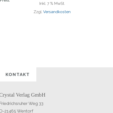
Preis:
Inkl. 7 % MwSt.
er
Zzgl.
Versandkosten
€
€.
KONTAKT
Crystal Verlag GmbH
Friedrichsruher Weg 33
D-21465 Wentorf