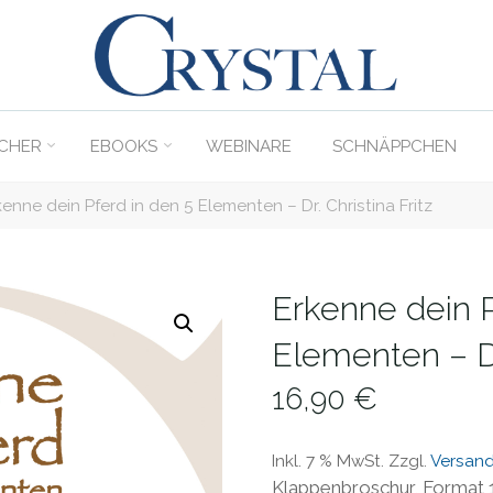
C
rystal
Verlag
CHER
EBOOKS
WEBINARE
SCHNÄPPCHEN
DER
ONLINE-
kenne dein Pferd in den 5 Elementen – Dr. Christina Fritz
SHOP
FÜR
PFERDEFREUNDE
Erkenne dein P
Elementen – Dr.
16,90
€
Inkl. 7 % MwSt.
Zzgl.
Versan
Klappenbroschur, Format 