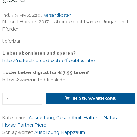
Inkl. 7 % MwSt.
Zzgl.
Versandkosten
Natural Horse 4-2017 – Über den achtsamen Umgang mit
Pferden
lieferbar
Lieber abonnieren und sparen?
http://naturalhorse.de/abo/flexibles-abo
…oder lieber digital für € 7,99 lesen?
https://www.united-kiosk.de
Natural
IN DEN WARENKORB
Horse
4-
Kategorien:
Ausrüstung
,
Gesundheit
,
Haltung
,
Natural
2017/
Horse
,
Partner Pferd
Kappzäume
Schlagwörter:
Ausbildung
,
Kappzaum
im