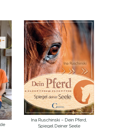
Ina Ruschinski – Dein Pferd,
IN DEN WARENKORB
rde
Spiegel Deiner Seele