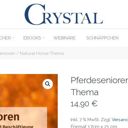
C
rystal
Verlag
CHER
EBOOKS
WEBINARE
SCHNÄPPCHEN
DER
ONLINE-
enioren / Natural Horse Thema
SHOP
FÜR
PFERDEFREUNDE
Pferdeseniore
Thema
14,90
€
Inkl. 7 % MwSt.
Zzgl.
Versan
Format 17cm x 21 cm