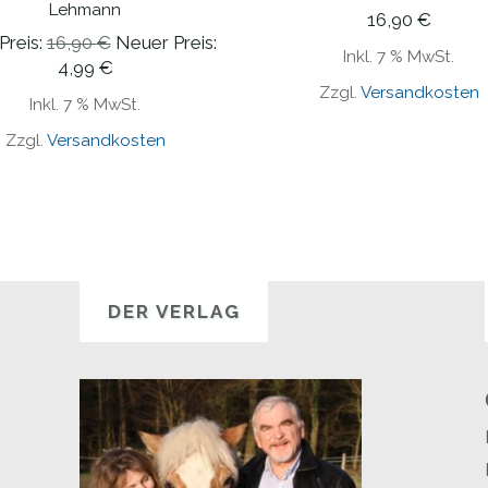
Lehmann
16,90
€
Ursprünglicher
Preis:
16,90
€
Neuer Preis:
Inkl. 7 % MwSt.
Aktueller
Preis
4,99
€
Preis
War:
Zzgl.
Versandkosten
Inkl. 7 % MwSt.
Ist:
16,90 €
Zzgl.
Versandkosten
4,99 €.
DER VERLAG