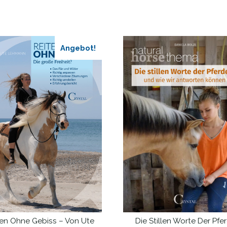
Angebot!
ten Ohne Gebiss – Von Ute
Die Stillen Worte Der Pfe
IN DEN WARENKORB
IN DEN WARENKORB