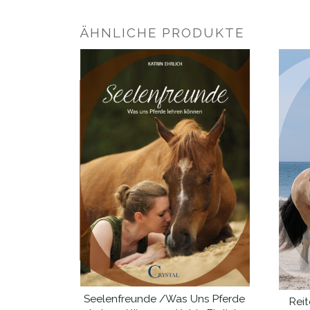
ÄHNLICHE PRODUKTE
Seelenfreunde /Was Uns Pferde
Rei
IN DEN WARENKORB