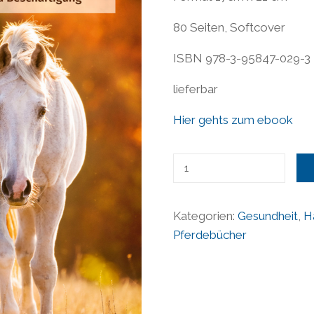
80 Seiten, Softcover
ISBN 978-3-95847-029-3
lieferbar
Hier gehts zum ebook
Pferdesenioren
/
Natural
Kategorien:
Gesundheit
,
H
Horse
Pferdebücher
Thema
Menge