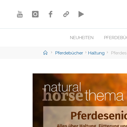
Skip
to
content
NEUHEITEN
PFERDEBÜ
Home
Pferdebücher
Haltung
Pferdes