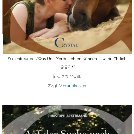
Seelenfreunde /Was Uns Pferde Lehren Können – Katrin Ehrlich
IN DEN WARENKORB
19,90
€
Inkl. 7 % MwSt.
Zzgl.
Versandkosten