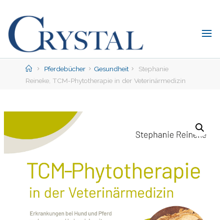
Skip
to
content
C
rystal
Verlag
Home
Pferdebücher
Gesundheit
Stephanie
Reineke, TCM-Phytotherapie in der Veterinärmedizin
DER
ONLINE-
SHOP
FÜR
PFERDEFREUNDE