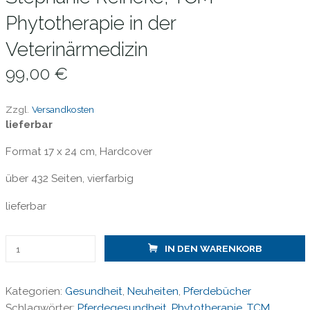
Phytotherapie in der
Veterinärmedizin
99,00
€
Zzgl.
Versandkosten
lieferbar
Format 17 x 24 cm, Hardcover
über 432 Seiten, vierfarbig
lieferbar
Stephanie
IN DEN WARENKORB
Reineke,
TCM-
Kategorien:
Gesundheit
,
Neuheiten
,
Pferdebücher
Phytotherapie
Schlagwörter:
Pferdegesundheit
,
Phytotherapie
,
TCM
in