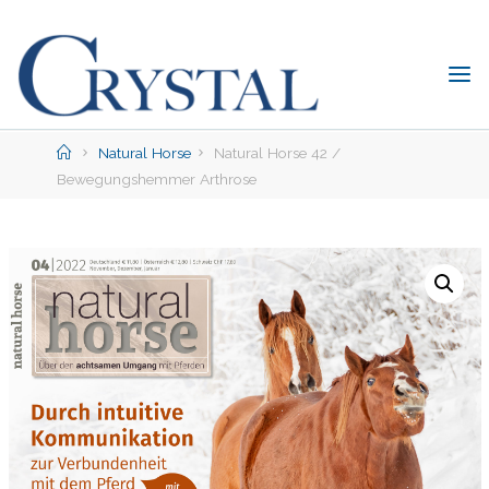
Skip
to
content
C
rystal
Verlag
Home
Natural Horse
Natural Horse 42 /
Bewegungshemmer Arthrose
DER
ONLINE-
SHOP
FÜR
PFERDEFREUNDE