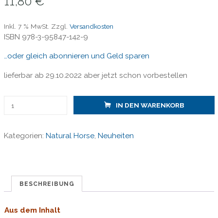
11,80
€
Inkl. 7 % MwSt.
Zzgl.
Versandkosten
ISBN 978-3-95847-142-9
…oder gleich abonnieren und Geld sparen
lieferbar ab 29.10.2022 aber jetzt schon vorbestellen
Natural
IN DEN WARENKORB
Horse
42
Kategorien:
Natural Horse
,
Neuheiten
/
Bewegungshemmer
Arthrose
Menge
BESCHREIBUNG
Aus dem Inhalt