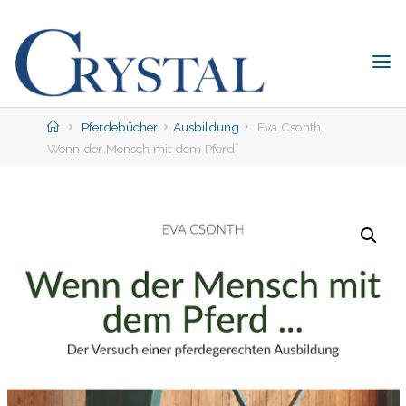
Skip
to
content
C
rystal
Verlag
Home
Pferdebücher
Ausbildung
Eva Csonth,
Wenn der Mensch mit dem Pferd
DER
ONLINE-
SHOP
FÜR
PFERDEFREUNDE