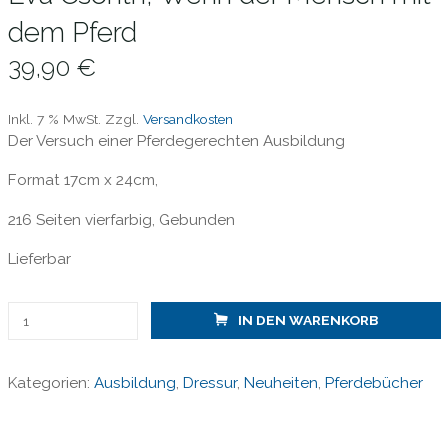
dem Pferd
39,90
€
Inkl. 7 % MwSt.
Zzgl.
Versandkosten
Der Versuch einer Pferdegerechten Ausbildung
Format 17cm x 24cm,
216 Seiten vierfarbig, Gebunden
Lieferbar
Eva
IN DEN WARENKORB
Csonth,
Wenn
Kategorien:
Ausbildung
,
Dressur
,
Neuheiten
,
Pferdebücher
der
Mensch
mit