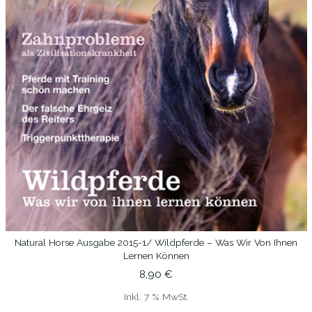
Natural Horse Ausgabe 2015-1/ Wildpferde – Was Wir Von Ihnen
WEITERLESEN
Lernen Können
8,90
€
Inkl. 7 % MwSt.