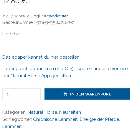
12,80
€
Inkl. 7 % MwSt.
Zzgl.
Versandkosten
Bestellnummer: 978-3-95847162-7
Lieferbar
Das epaper kannst du hier bestellen
…oder gleich abonnieren und € 15,- sparen und alle Vorteile
der Natural Horse App genießen
Natural
IN DEN WARENKORB
Horse
62/3-
Kategorien:
Natural Horse
,
Neuheiten
26/Chronische
Schlagwörter:
Chronische Lahmheit
,
Energie der Pferde
,
Lahmheiten
Lahmheit
Menge