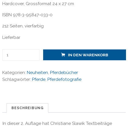
Hardcover, Grossformat 24 x 27 cm
ISBN 978-3-95847-033-0
212 Seiten, vierfarbig
Lieferbar
Christiane
IN DEN WARENKORB
Slawik
-
Kategorien:
Neuheiten
,
Pferdebücher
Eine
Schlagwörter:
Pferde
,
Pferdefotografie
Welt
voller
Pferde
Menge
BESCHREIBUNG
In dieser 2. Auflage hat Christiane Slawik Textbeiträge