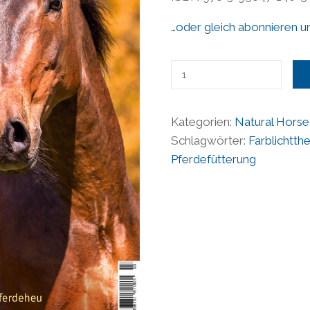
…oder gleich abonnieren u
Natural
Horse
40/Rund
Kategorien:
Natural Horse
ums
Schlagwörter:
Farblichtth
Heu/Gerittene
Pferdefütterung
Osteopathie®
Menge