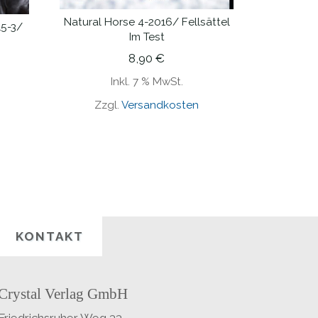
Natural Horse 4-2016/ Fellsättel
15-3/
IN DEN WARENKORB
Im Test
8,90
€
Inkl. 7 % MwSt.
Zzgl.
Versandkosten
KONTAKT
Crystal Verlag GmbH