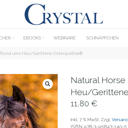
C
rystal
Verlag
CHER
EBOOKS
WEBINARE
SCHNÄPPCHEN
DER
ONLINE-
/Rund ums Heu/Gerittene Osteopathie®
SHOP
FÜR
PFERDEFREUNDE
Natural Hors
Heu/Geritten
11,80
€
Inkl. 7 % MwSt.
Zzgl.
Versan
ISBN 978-3-95847-140-5