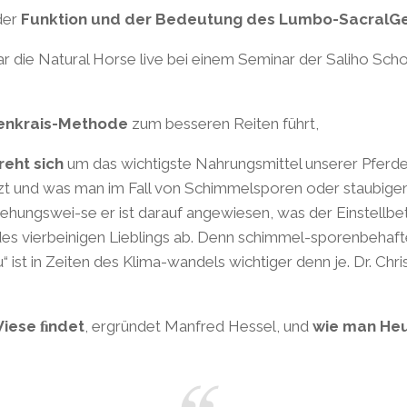
der
Funktion und der Bedeutung des Lumbo-SacralG
r die Natural Horse live bei einem Seminar der Saliho Scho
enkrais-Methode
zum besseren Reiten führt,
eht sich
um das wichtigste Nahrungsmittel unserer Pferd
t und was man im Fall von Schimmelsporen oder staubige
iehungswei-se er ist darauf angewiesen, was der Einstellbet
it des vierbeinigen Lieblings ab. Denn schimmel-sporenbe
ist in Zeiten des Klima-wandels wichtiger denn je. Dr. Chri
Wiese ﬁndet
, ergründet Manfred Hessel, und
wie man He