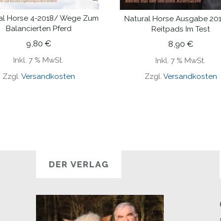
al Horse 4-2018/ Wege Zum
Natural Horse Ausgabe 20
IN DEN WARENKORB
IN DEN WARENKORB
Balancierten Pferd
Reitpads Im Test
9,80
€
8,90
€
Inkl. 7 % MwSt.
Inkl. 7 % MwSt.
Zzgl.
Versandkosten
Zzgl.
Versandkosten
DER VERLAG