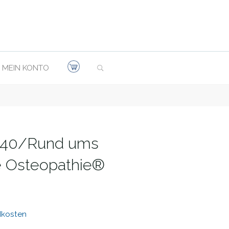
SEARCH
MEIN KONTO
e 40/Rund ums
e Osteopathie®
dkosten