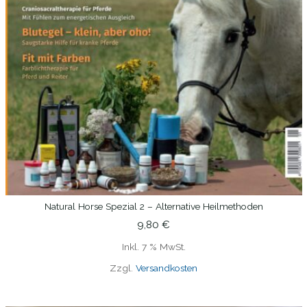
Natural Horse Spezial 2 – Alternative Heilmethoden
IN DEN WARENKORB
9,80
€
Inkl. 7 % MwSt.
Zzgl.
Versandkosten