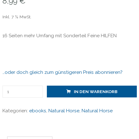
8,99
€
Inkl. 7 % MwSt.
16 Seiten mehr Umfang mit Sonderteil Feine HILFEN
…oder doch gleich zum günstigeren Preis abonnieren?
Natural
IN DEN WARENKORB
Horse
53
Kategorien:
ebooks
,
Natural Horse
,
Natural Horse
-
Kinder
mit
Pferden