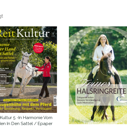
Nach
gt
Aktualität
sortiert
tKultur 5 -In Harmonie Vom
IN DEN WARENKORB
en In Den Sattel / Epaper