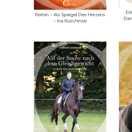
Er
Reiten – Als Spiegel Des Herzens
WEITERLESEN
Elem
– Ina Ruschinski