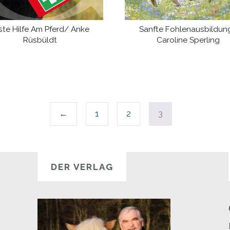
ste Hilfe Am Pferd/ Anke
Sanfte Fohlenausbildun
WEITERLESEN
WEITERLESEN
Rüsbüldt
Caroline Sperling
←
1
2
3
DER VERLAG