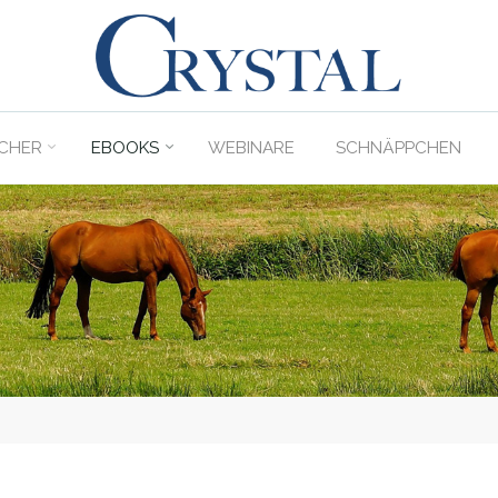
C
rystal
Verlag
CHER
EBOOKS
WEBINARE
SCHNÄPPCHEN
DER
ONLINE-
SHOP
FÜR
PFERDEFREUNDE