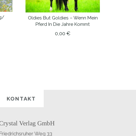
g/
Oldies But Goldies – Wenn Mein
IN DEN WARENKORB
Pferd In Die Jahre Kommt
0,00
€
KONTAKT
Crystal Verlag GmbH
Friedrichsruher Weg 33