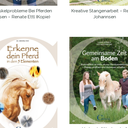
kelprobleme Bei Pferden
Kreative Stangenarbeit – R
WEITERLESEN
WEITERLESEN
sen – Renate Ettl (Kopie)
Johannsen