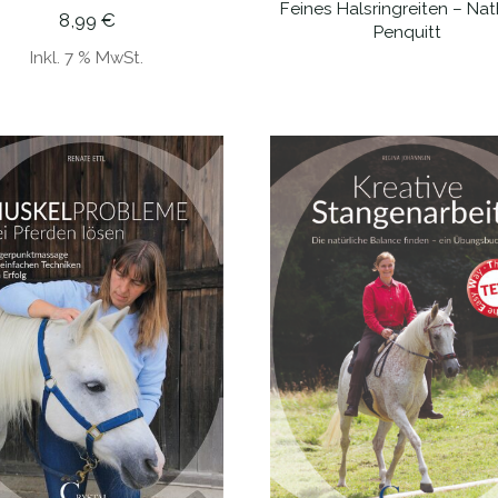
Feines Halsringreiten – Nat
WEITERLESEN
8,99
€
Penquitt
Inkl. 7 % MwSt.