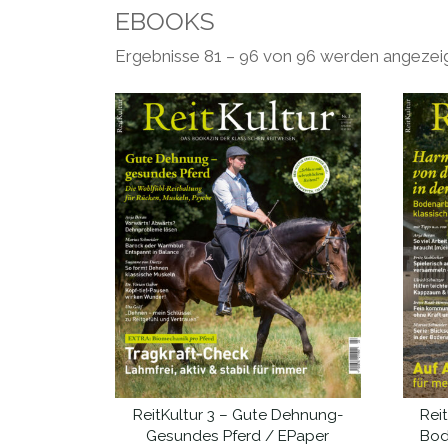
EBOOKS
Ergebnisse 81 – 96 von 96 werden angezei
ReitKultur 3 – Gute Dehnung-
Rei
IN DEN WARENKORB
Gesundes Pferd / EPaper
Bod