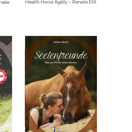
Health Horse Agility – Renate Ettl
halie
WEITERLESEN