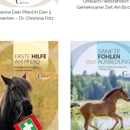
Umbach/Westendorf,
WEITERLESEN
Gemeinsame Zeit Am Bo
kenne Dein Pferd In Den 5
WEITERLESEN
enten – Dr. Christina Fritz