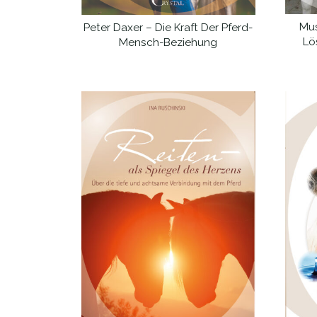
Mus
Peter Daxer – Die Kraft Der Pferd-
WEITERLESEN
Lö
Mensch-Beziehung