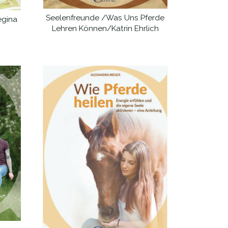
Seelenfreunde /Was Uns Pferde
egina
WEITERLESEN
Lehren Können/Katrin Ehrlich