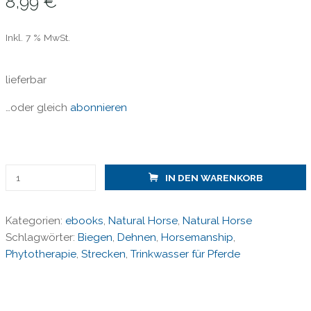
8,99
€
Inkl. 7 % MwSt.
lieferbar
…oder gleich
abonnieren
Natural
IN DEN WARENKORB
Horse
49
Kategorien:
ebooks
,
Natural Horse
,
Natural Horse
-
Schlagwörter:
Biegen
,
Dehnen
,
Horsemanship
,
Dehnen,
Phytotherapie
,
Strecken
,
Trinkwasser für Pferde
Strecken,
Biegen
/
epaper