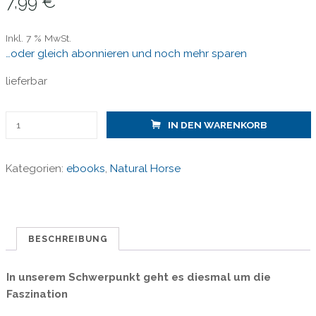
7,99
€
Inkl. 7 % MwSt.
…oder gleich abonnieren und noch mehr sparen
lieferbar
Natural
IN DEN WARENKORB
Horse
47
Kategorien:
ebooks
,
Natural Horse
Faszination
Wildpferd
epaper
Menge
BESCHREIBUNG
In unserem Schwerpunkt geht es diesmal um die
Faszination