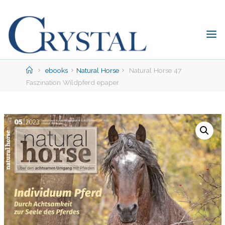
Skip
to
content
C
rystal
Verlag
Home
ebooks
Natural Horse
Natural Horse 47
Faszination Wildpferd epaper
DER
ONLINE-
SHOP
FÜR
PFERDEFREUNDE