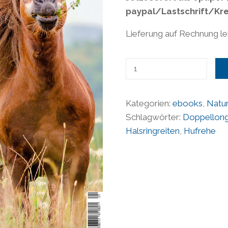
paypal/Lastschrift/Kre
Lieferung auf Rechnung lei
Natural
Horse
38
Kategorien:
ebooks
,
Natur
/Feine
Schlagwörter:
Doppellon
Hilfen/
Halsringreiten
,
Hufrehe
epaper
Menge