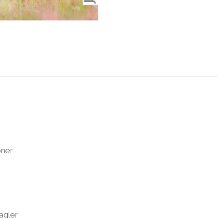
bner
agler