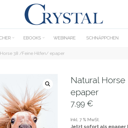
C
rystal
Verlag
CHER
EBOOKS
WEBINARE
SCHNÄPPCHEN
DER
ONLINE-
 Horse 38 /Feine Hilfen/ epaper
SHOP
FÜR
PFERDEFREUNDE
Natural Horse 
epaper
7,99
€
Inkl. 7 % MwSt.
Jetzt sofort als epaper