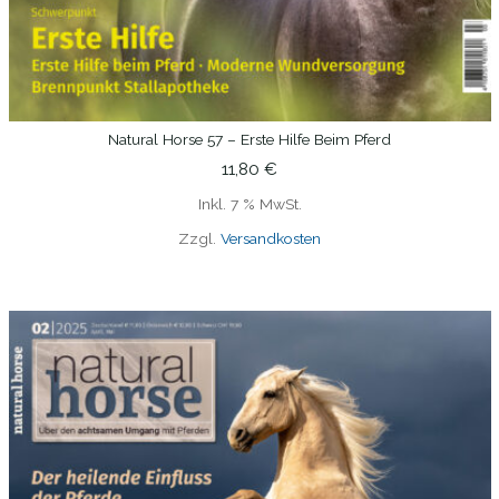
Natural Horse 57 – Erste Hilfe Beim Pferd
IN DEN WARENKORB
11,80
€
Inkl. 7 % MwSt.
Zzgl.
Versandkosten