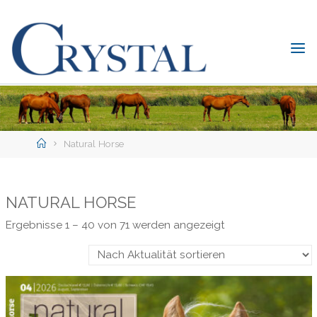
Skip
to
content
C
rystal
Verlag
DER
ONLINE-
Home
SHOP
Natural Horse
FÜR
PFERDEFREUNDE
NATURAL HORSE
Nach
Ergebnisse 1 – 40 von 71 werden angezeigt
Aktualität
sortiert