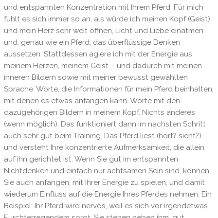
und entspannten Konzentration mit Ihrem Pferd. Für mich
fühlt es sich immer so an, als würde ich meinen Kopf (Geist)
und mein Herz sehr weit öffnen, Licht und Liebe einatmen
und, genau wie ein Pferd, das überflüssige Denken
aussetzen. Stattdessen agiere ich mit der Energie aus
meinem Herzen, meinem Geist – und dadurch mit meinen
inneren Bildern sowie mit meiner bewusst gewählten
Sprache. Worte, die Informationen für mein Pferd beinhalten,
mit denen es etwas anfangen kann. Worte mit den
dazugehörigen Bildern in meinem Kopf. Nichts anderes
(wenn möglich). Das funktioniert dann im nächsten Schritt
auch sehr gut beim Training. Das Pferd liest (hört? sieht?)
und versteht Ihre konzentrierte Aufmerksamkeit, die allein
auf ihn gerichtet ist. Wenn Sie gut im entspannten
Nichtdenken und einfach nur achtsamen Sein sind, können
Sie auch anfangen, mit Ihrer Energie zu spielen, und damit
wiederum Einfluss auf die Energie Ihres Pferdes nehmen. Ein
Beispiel: Ihr Pferd wird nervös, weil es sich vor irgendetwas
Furchterregendem sorgt. Sie stehen neben ihm, gut