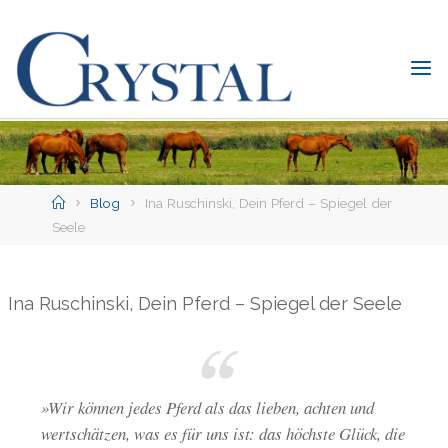
Skip
to
content
C
rystal
Verlag
DER
ONLINE-
Home
SHOP
Blog
Ina Ruschinski, Dein Pferd – Spiegel der
FÜR
Seele
PFERDEFREUNDE
Ina Ruschinski, Dein Pferd – Spiegel der Seele
»Wir können jedes Pferd als das lieben, achten und
wertschätzen, was es für uns ist: das höchste Glück, die