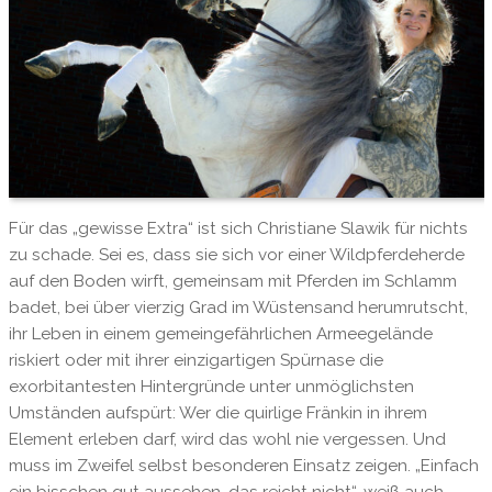
Für das „gewisse Extra“ ist sich Christiane Slawik für nichts
zu schade. Sei es, dass sie sich vor einer Wildpferdeherde
auf den Boden wirft, gemeinsam mit Pferden im Schlamm
badet, bei über vierzig Grad im Wüstensand herumrutscht,
ihr Leben in einem gemeingefährlichen Armeegelände
riskiert oder mit ihrer einzigartigen Spürnase die
exorbitantesten Hintergründe unter unmöglichsten
Umständen aufspürt: Wer die quirlige Fränkin in ihrem
Element erleben darf, wird das wohl nie vergessen. Und
muss im Zweifel selbst besonderen Einsatz zeigen. „Einfach
ein bisschen gut aussehen, das reicht nicht“, weiß auch