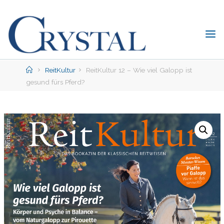
Skip
to
content
C
rystal
Verlag
Home
ReitKultur
ReitKultur 12 – Wie viel Galopp ist
gesund fürs Pferd?
DER
ONLINE-
SHOP
FÜR
PFERDEFREUNDE