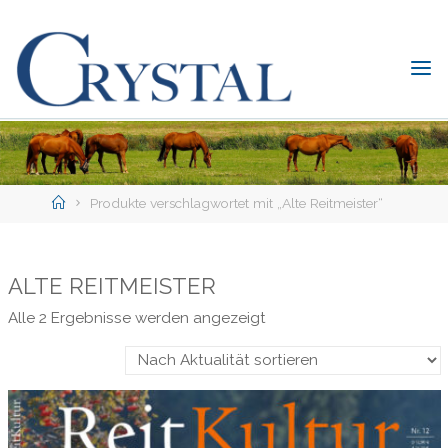
Skip
to
content
C
rystal
Verlag
DER
ONLINE-
Home
SHOP
Produkte verschlagwortet mit „Alte Reitmeister“
FÜR
PFERDEFREUNDE
ALTE REITMEISTER
Nach
Alle 2 Ergebnisse werden angezeigt
Aktualität
sortiert