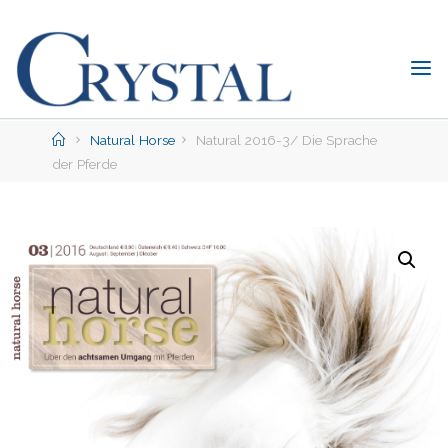
Skip
to
content
C
rystal
Verlag
Home
Natural Horse
Natural 2016-3/ Die Sprache
der Pferde
DER
ONLINE-
SHOP
FÜR
PFERDEFREUNDE