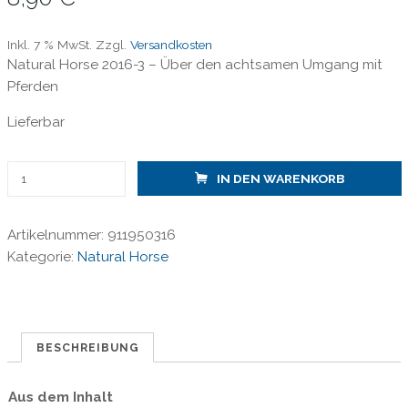
Inkl. 7 % MwSt.
Zzgl.
Versandkosten
Natural Horse 2016-3 – Über den achtsamen Umgang mit
Pferden
Lieferbar
Natural
IN DEN WARENKORB
2016-
3/
Artikelnummer:
911950316
Die
Kategorie:
Natural Horse
Sprache
der
Pferde
Menge
BESCHREIBUNG
Aus dem Inhalt