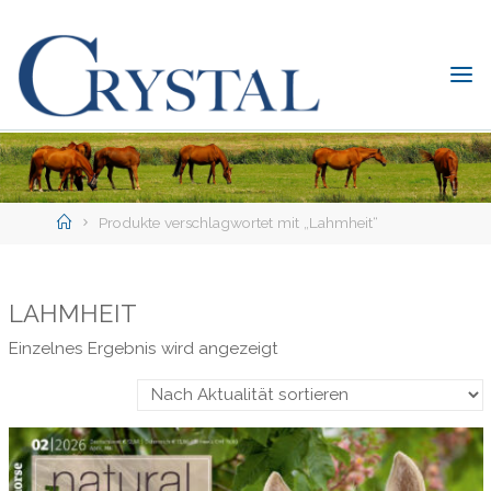
Skip
to
content
C
rystal
Verlag
DER
ONLINE-
Home
SHOP
Produkte verschlagwortet mit „Lahmheit“
FÜR
PFERDEFREUNDE
LAHMHEIT
Einzelnes Ergebnis wird angezeigt