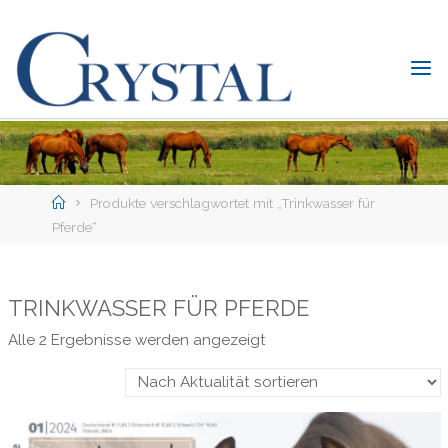
Skip
to
content
C
rystal
Verlag
DER
ONLINE-
Home
SHOP
Produkte verschlagwortet mit „Trinkwasser für
FÜR
Pferde“
PFERDEFREUNDE
TRINKWASSER FÜR PFERDE
Nach
Alle 2 Ergebnisse werden angezeigt
Aktualität
sortiert