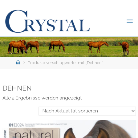
Skip
to
content
C
rystal
Verlag
DER
ONLINE-
Home
SHOP
Produkte verschlagwortet mit „Dehnen“
FÜR
PFERDEFREUNDE
DEHNEN
Nach
Alle 2 Ergebnisse werden angezeigt
Aktualität
sortiert