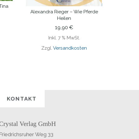
Tina
Alexandra Rieger – Wie Pferde
IN DEN WARENKORB
Heilen
19,90
€
Inkl. 7 % MwSt.
Zzgl.
Versandkosten
KONTAKT
Crystal Verlag GmbH
Friedrichsruher Weg 33