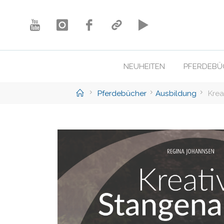
Skip
to
content
NEUHEITEN
PFERDEBÜ
Home
Pferdebücher
Ausbildung
Krea