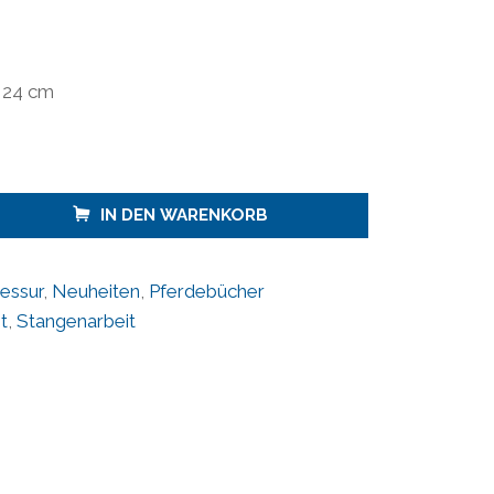
 24 cm
IN DEN WARENKORB
essur
,
Neuheiten
,
Pferdebücher
t
,
Stangenarbeit