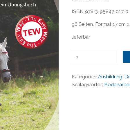
ISBN 978-3-95847-017-0
96 Seiten, Format 17 cm x
lieferbar
Kreative
Stangenarbeit
-
Kategorien:
Ausbildung
,
Dr
Regina
Schlagwörter:
Bodenarbei
Johannsen
Menge