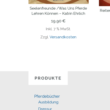
Seelenfreunde /Was Uns Pferde
IN DEN WARENKORB
Reite
Lehren Können – Katrin Ehrlich
19,90
€
Inkl. 7 % MwSt.
Zzgl.
Versandkosten
PRODUKTE
Pferdebücher
Ausbildung
Dressur