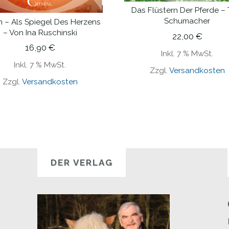
Das Flüstern Der Pferde – 
IN DEN WARENKORB
Schumacher
n – Als Spiegel Des Herzens
IN DEN WARENKORB
– Von Ina Ruschinski
22,00
€
16,90
€
Inkl. 7 % MwSt.
Inkl. 7 % MwSt.
Zzgl.
Versandkosten
Zzgl.
Versandkosten
DER VERLAG