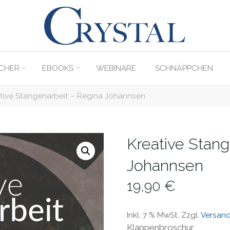
C
rystal
Verlag
CHER
EBOOKS
WEBINARE
SCHNÄPPCHEN
DER
ONLINE-
tive Stangenarbeit – Regina Johannsen
SHOP
FÜR
PFERDEFREUNDE
Kreative Stang
Johannsen
19,90
€
Inkl. 7 % MwSt.
Zzgl.
Versan
Klappenbroschur