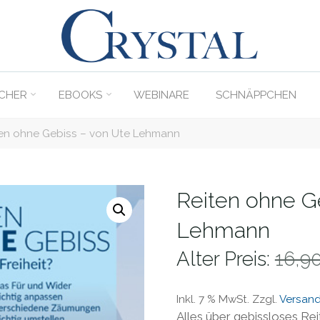
C
rystal
Verlag
CHER
EBOOKS
WEBINARE
SCHNÄPPCHEN
DER
ONLINE-
en ohne Gebiss – von Ute Lehmann
SHOP
FÜR
PFERDEFREUNDE
Reiten ohne G
Lehmann
Alter Preis:
16,9
Inkl. 7 % MwSt.
Zzgl.
Versan
Alles über gebissloses Re