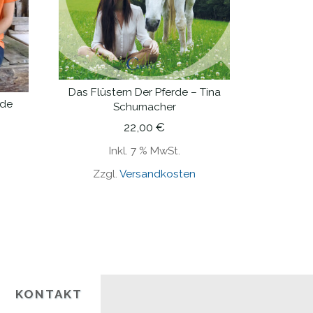
Das Flüstern Der Pferde – Tina
IN DEN WARENKORB
rde
Schumacher
22,00
€
Inkl. 7 % MwSt.
Zzgl.
Versandkosten
KONTAKT