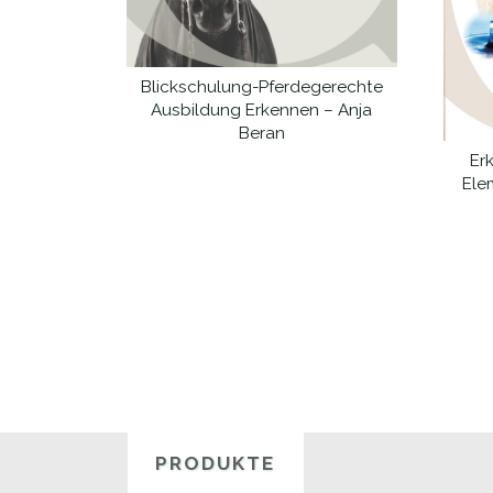
Blickschulung-Pferdegerechte
WEITERLESEN
Ausbildung Erkennen – Anja
Beran
Er
Elem
PRODUKTE