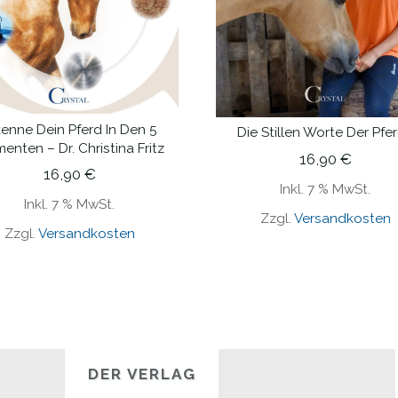
kenne Dein Pferd In Den 5
Die Stillen Worte Der Pfe
IN DEN WARENKORB
IN DEN WARENKORB
enten – Dr. Christina Fritz
16,90
€
16,90
€
Inkl. 7 % MwSt.
Inkl. 7 % MwSt.
Zzgl.
Versandkosten
Zzgl.
Versandkosten
DER VERLAG