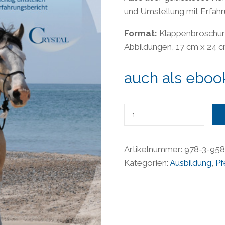
und Umstellung mit Erfahr
Format:
Klappenbroschur 
Abbildungen, 17 cm x 24 
auch als ebook
Reiten
ohne
Gebiss
Artikelnummer:
978-3-958
-
Kategorien:
Ausbildung
,
Pf
von
Ute
Lehmann
Menge