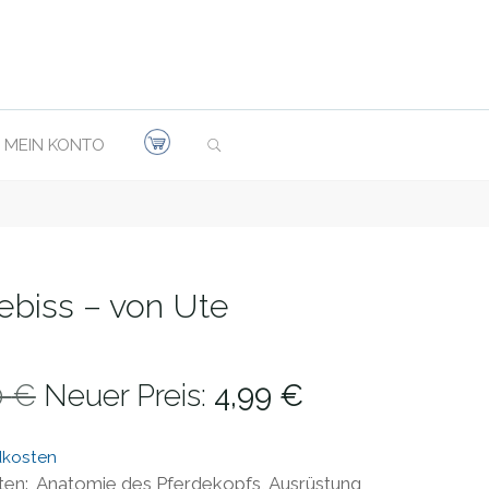
SEARCH
MEIN KONTO
ebiss – von Ute
Ursprünglicher
Aktueller
0
€
Neuer Preis:
4,99
€
Preis
Preis
dkosten
War:
Ist:
iten: Anatomie des Pferdekopfs, Ausrüstung