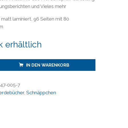
16,90 €
4,99 €.
ungsberichten und Vieles mehr
matt laminiert, 96 Seiten mit 80
cm
 erhältlich
IN DEN WARENKORB
47-005-7
erdebücher
,
Schnäppchen