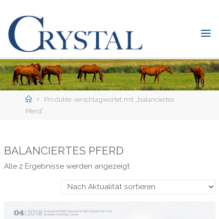
Skip
to
content
C
rystal
Verlag
DER
ONLINE-
Home
SHOP
Produkte verschlagwortet mit „balanciertes
FÜR
Pferd“
PFERDEFREUNDE
BALANCIERTES PFERD
Nach
Alle 2 Ergebnisse werden angezeigt
Aktualität
sortiert