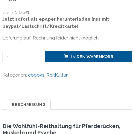
Inkl. 7 % MwSt.
Jetzt sofort als epaper herunterladen (nur mit
paypal/Lastschrift/Kreditkarte)
Lieferung auf Rechnung leider nicht möglich.
ReitKultur
IN DEN WARENKORB
3
-
Kategorien:
ebooks
,
ReitKultur
Gute
Dehnung-
gesundes
Pferd
/
BESCHREIBUNG
ePaper
Menge
Die Wohlfühl-Reithaltung für Pferderücken,
Muskeln und Psyche