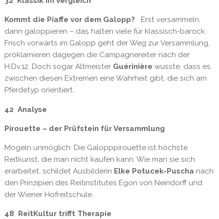
32 Klassik im Vergleich
Kommt die Piaffe vor dem Galopp?
Erst versammeln,
dann galoppieren – das halten viele für klassisch-barock.
Frisch vorwärts im Galopp geht der Weg zur Versammlung,
proklamieren dagegen die Campagnereiter nach der
H.Dv.12. Doch sogar Altmeister
Guérinière
wusste, dass es
zwischen diesen Extremen eine Wahrheit gibt, die sich am
Pferdetyp orientiert.
42 Analyse
Pirouette – der Prüfstein für Versammlung
Mogeln unmöglich: Die Galopppirouette ist höchste
Reitkunst, die man nicht kaufen kann. Wie man sie sich
erarbeitet, schildet Ausbilderin
Elke Potucek-Puscha
nach
den Prinzipien des Reitinstitutes Egon von Neindorff und
der Wiener Hofreitschule.
48 ReitKultur trifft Therapie