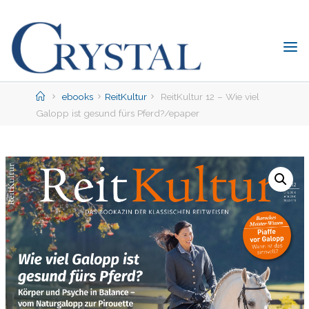
Skip
to
content
C
rystal
Verlag
Home
ebooks
ReitKultur
ReitKultur 12 – Wie viel
Galopp ist gesund fürs Pferd?/epaper
DER
ONLINE-
SHOP
FÜR
PFERDEFREUNDE