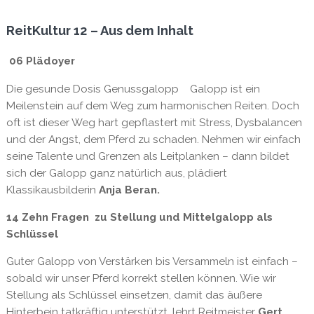
Menge
ReitKultur 12 – Aus dem Inhalt
06 Plädoyer
Die gesunde Dosis Genussgalopp Galopp ist ein
Meilenstein auf dem Weg zum harmonischen Reiten. Doch
oft ist dieser Weg hart gepflastert mit Stress, Dysbalancen
und der Angst, dem Pferd zu schaden. Nehmen wir einfach
seine Talente und Grenzen als Leitplanken – dann bildet
sich der Galopp ganz natürlich aus, plädiert
Klassikausbilderin
Anja Beran.
14
Zehn Fragen zu Stellung und Mittelgalopp
als
Schlüssel
Guter Galopp von Verstärken bis Versammeln ist einfach –
sobald wir unser Pferd korrekt stellen können. Wie wir
Stellung als Schlüssel einsetzen, damit das äußere
Hinterbein tatkräftig unterstützt, lehrt Reitmeister
Gert