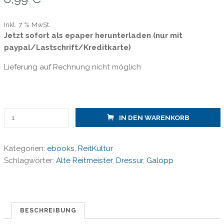
Inkl. 7 % MwSt.
Jetzt sofort als epaper herunterladen (nur mit
paypal/Lastschrift/Kreditkarte)
Lieferung auf Rechnung nicht möglich
ReitKultur
IN DEN WARENKORB
12
-
Kategorien:
ebooks
,
ReitKultur
Wie
Schlagwörter:
Alte Reitmeister
,
Dressur
,
Galopp
viel
Galopp
ist
gesund
fürs
BESCHREIBUNG
Pferd?/epaper