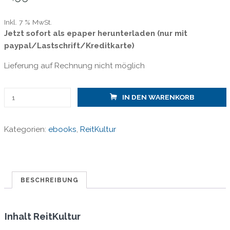
Inkl. 7 % MwSt.
Jetzt sofort als epaper herunterladen (nur mit
paypal/Lastschrift/Kreditkarte)
Lieferung auf Rechnung nicht möglich
ReitKultur
IN DEN WARENKORB
6
-
Kategorien:
ebooks
,
ReitKultur
Ausbilden
wie
die
klassischen
Meister
BESCHREIBUNG
/
epaper
Inhalt ReitKultur
Menge