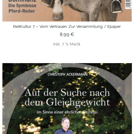
ReitKultur 7 – Vom Vertrauen Zur Versammlung / Epaper
IN DEN WARENKORB
8,99
€
Inkl. 7 % MwSt.