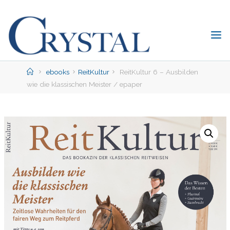
Skip
to
content
C
rystal
Verlag
Home
ebooks
ReitKultur
ReitKultur 6 – Ausbilden
wie die klassischen Meister / epaper
DER
ONLINE-
SHOP
FÜR
PFERDEFREUNDE