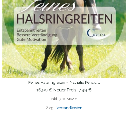
Feines Halsringreiten – Nathalie Penquitt
IN DEN WARENKORB
Ursprünglicher
Aktueller
16,90
€
Neuer Preis:
7,99
€
Preis
Preis
Inkl. 7 % MwSt.
War:
Ist:
16,90 €
7,99 €.
Zzgl.
Versandkosten