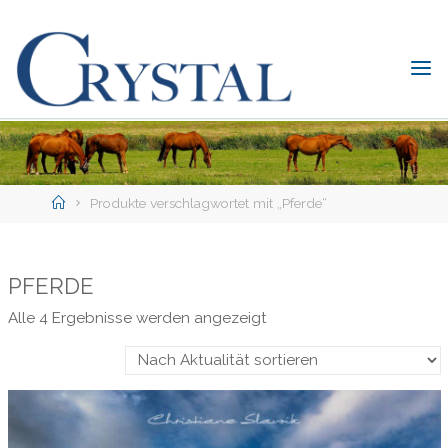
Skip
to
content
C
rystal
Verlag
DER
ONLINE-
Home
SHOP
Produkte verschlagwortet mit „Pferde“
FÜR
PFERDEFREUNDE
PFERDE
Nach
Alle 4 Ergebnisse werden angezeigt
Aktualität
sortiert