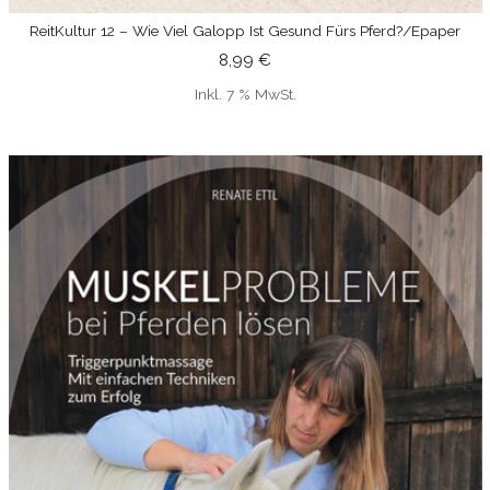
ReitKultur 12 – Wie Viel Galopp Ist Gesund Fürs Pferd?/epaper
IN DEN WARENKORB
8,99
€
Inkl. 7 % MwSt.