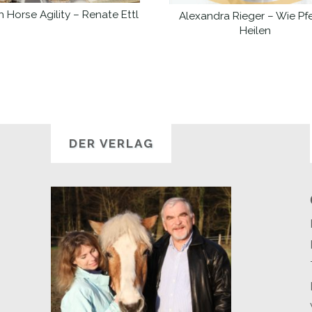
 Horse Agility – Renate Ettl
Alexandra Rieger – Wie Pf
WEITERLESEN
WEITERLESEN
Heilen
DER VERLAG