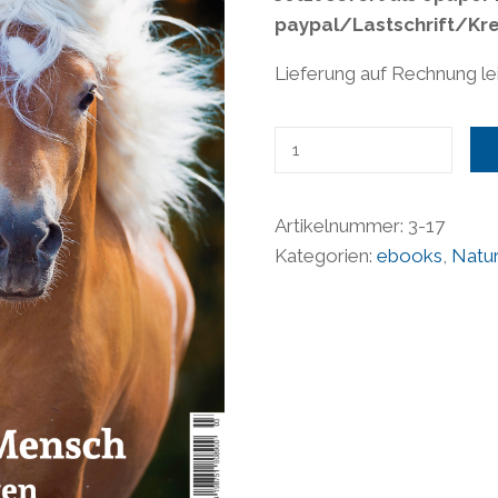
paypal/Lastschrift/Kre
Lieferung auf Rechnung lei
Natural
Horse
15/
Artikelnummer:
3-17
Angst
Kategorien:
ebooks
,
Natur
bei
Pferd
&
Mensch
/epaper
Menge