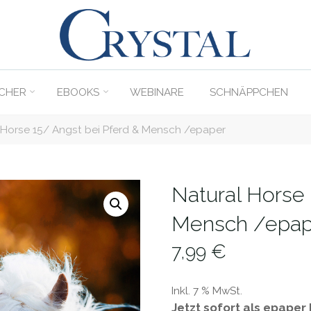
C
rystal
Verlag
CHER
EBOOKS
WEBINARE
SCHNÄPPCHEN
DER
ONLINE-
 Horse 15/ Angst bei Pferd & Mensch /epaper
SHOP
FÜR
PFERDEFREUNDE
Natural Horse 
Mensch /epap
7,99
€
Inkl. 7 % MwSt.
Jetzt sofort als epaper