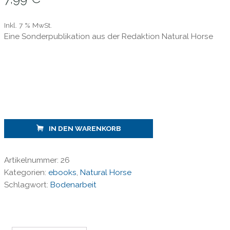
Inkl. 7 % MwSt.
Eine Sonderpublikation aus der Redaktion Natural Horse
Natural
IN DEN WARENKORB
Horse
26
Artikelnummer:
26
Spezial
Kategorien:
ebooks
,
Natural Horse
4
Schlagwort:
Bodenarbeit
/
Boden-
und
Freiarbeit