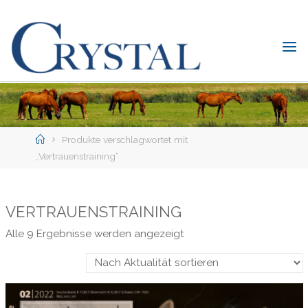
Skip
to
content
C
rystal
Verlag
DER
ONLINE-
Home
SHOP
Produkte verschlagwortet mit
FÜR
„Vertrauenstraining“
PFERDEFREUNDE
VERTRAUENSTRAINING
Nach
Alle 9 Ergebnisse werden angezeigt
Aktualität
sortiert