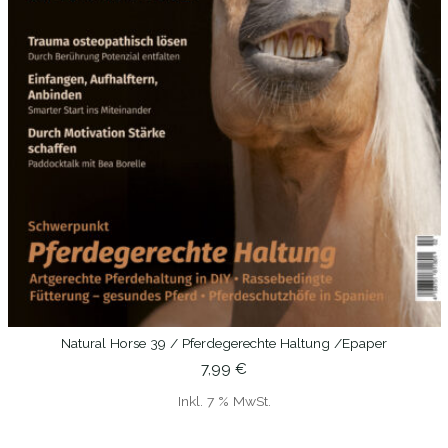
Natural Horse 39 / Pferdegerechte Haltung /epaper
IN DEN WARENKORB
7,99
€
Inkl. 7 % MwSt.