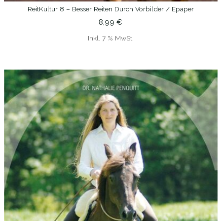
ReitKultur 8 – Besser Reiten Durch Vorbilder / Epaper
IN DEN WARENKORB
8,99
€
Inkl. 7 % MwSt.