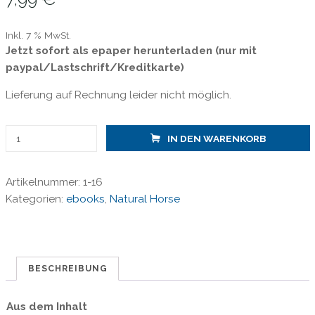
Inkl. 7 % MwSt.
Jetzt sofort als epaper herunterladen (nur mit
paypal/Lastschrift/Kreditkarte)
Lieferung auf Rechnung leider nicht möglich.
Natural
IN DEN WARENKORB
Horse
08/
Artikelnummer:
1-16
Traumatisierte
Kategorien:
ebooks
,
Natural Horse
Pferde
/
epaper
Menge
BESCHREIBUNG
Aus dem Inhalt