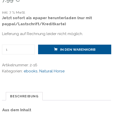
Inkl. 7 % MwSt.
Jetzt sofort als epaper herunterladen (nur mit
paypal/Lastschrift/Kreditkarte)
Lieferung auf Rechnung leider nicht möglich.
Natural
IN DEN WARENKORB
Horse
09
Artikelnummer:
2-16
/
Kategorien:
ebooks
,
Natural Horse
Ausbildung
und
Trainer
/
epaper
BESCHREIBUNG
Menge
Aus dem Inhalt