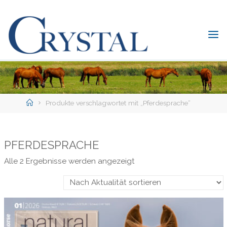
Skip
to
content
C
rystal
Verlag
DER
ONLINE-
Home
SHOP
Produkte verschlagwortet mit „Pferdesprache“
FÜR
PFERDEFREUNDE
PFERDESPRACHE
Nach
Alle 2 Ergebnisse werden angezeigt
Aktualität
sortiert