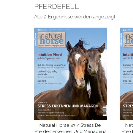
PFERDEFELL
Nach
Alle 2 Ergebnisse werden angezeigt
Aktualit
sortiert
Natural Horse 43 / Stress Bei
Nat
IN DEN WARENKORB
Pferden Erkennen Und Managen/
Pfer