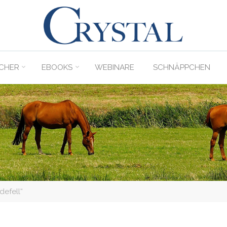
C
rystal
Verlag
CHER
EBOOKS
WEBINARE
SCHNÄPPCHEN
DER
ONLINE-
SHOP
FÜR
PFERDEFREUNDE
defell“