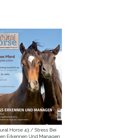
ät
ural Horse 43 / Stress Bei
IN DEN WARENKORB
den Erkennen Und Managen