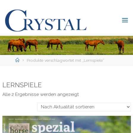
Skip
to
content
C
rystal
Verlag
DER
ONLINE-
Home
SHOP
Produkte verschlagwortet mit „Lernspiele“
FÜR
PFERDEFREUNDE
LERNSPIELE
Nach
Alle 2 Ergebnisse werden angezeigt
Aktualität
sortiert